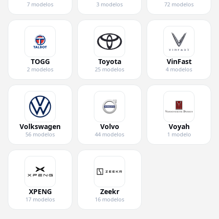
7 modelos
3 modelos
72 modelos
TOGG
Toyota
VinFast
2 modelos
25 modelos
4 modelos
Volkswagen
Volvo
Voyah
56 modelos
44 modelos
1 modelo
XPENG
Zeekr
17 modelos
16 modelos